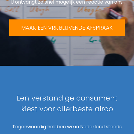
U ontvangt zo snel mogelijk een reactie van ons.
MAAK EEN VRIJBLIJVENDE AFSPRAAK
Een verstandige consument
kiest voor allerbeste airco
Tegenwoordig hebben we in Nederland steeds