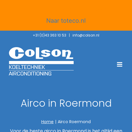
Colson gaat verder als Toteco
Naar toteco.nl
Ga
+31 (0)43 363 10 53
|
info@colson.nl
naar
inhoud
Airco in Roermond
Home
|
Airco Roermond
Voor de beste airco in Roermond is het altijd een